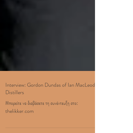
Interview: Gordon Dundas of Ian MacLeod
Distillers
Μπορείτε να διαβάσετε τη συνέντευξη στο:
thelikker.com