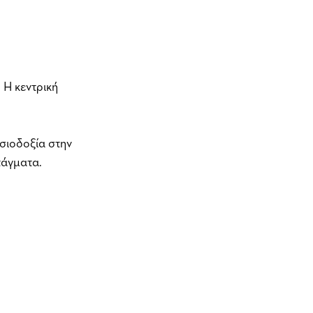
 Η κεντρική 
ισιοδοξία στην 
τάγματα. 