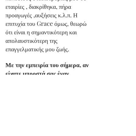
εταιρίες , διακρίθηκα, πήρα 
προαγωγές ,αυξήσεις κ.λ.π. Η 
επιτυχία του Grace όμως, θεωρώ 
ότι είναι η σημαντικότερη και 
απολαυστικότερη της 
επαγγελματικής μου ζωής.
Με την εμπειρία του σήμερα, αν 
είχατε μπροστά σας έναν 
20χρονο που θα σας έλεγε ότι 
θέλει να ξεκινήσει κάτι δικό του 
στην Ελλάδα, θα τον 
παροτρύνατε να το κάνει ή όχι;
Είμαι ο τελευταίος άνθρωπος που 
θα πω στον οποιονδήποτε τι 