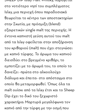
SHEEP DIP Islay Malt Whisky, παράγεται 
στο νοτιότερο νησί του συμπλέγματος 
Islay, μια περιοχή όπου παραδοσιακά 
θεωρείται το κέντρο των αποστακτηρίων 
στην Σκωτία, με πρόσμιξη (blend) 
εξαιρετικών single malt της περιοχής. Η 
έντονα καπνιστή γεύση αυτού του malt 
από τα Islay οφείλεται στην αποξήρανση 
του κριθαριού (malt) που έχει στεγνώσει 
με καπνό τύρφης. Το άρωμα του καπνού 
διεισδύει στο βρεγμένο κριθάρι, το 
εμποτίζει με το άρωμά του, το οποίο το 
δανείζει -πρώτα στο αλκοολούχο 
διάλυμα και έπειτα- στο απόσταγμα στο 
οποίο θα μεταμορφωθεί. Όπως όλα τα 
malt ουίσκι από τα Islay έτσι και το Sheep 
Dip έχει το δικό του ξεχωριστό 
χαρακτήρα: Μαρτυρά μεγαλόφωνα τον 
καπνό από την τύρφη με την οσμή που 