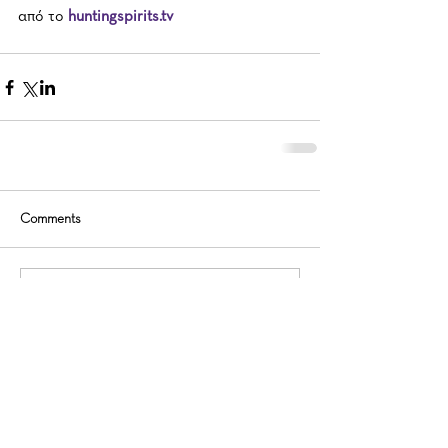
από το 
huntingspirits.tv
Comments
Write a comment...