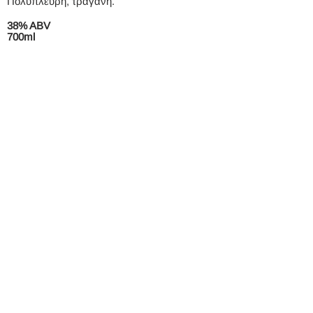
Πολύπλευρη, τραγανή.
38% ABV
700ml
X-VODKA PREMIUM
Premium vodka από πατάτες, με κομψό,
ματ μαύρο σχέδιο/φυάλη, συμβολικό του
πλούσιου εδάφους στο οποίο
καλλιεργείται η υψηλής ποιότητας πρώτη
ύλη. Την απόσταξη 12 σταδίων
ακολουθούν 30 στάδια διήθησης ενεργού
άνθρακα υψηλής τεχνολογίας.
Βελούδινη, καθαρή, αναγνωρίσιμη.
40% ABV
700ml