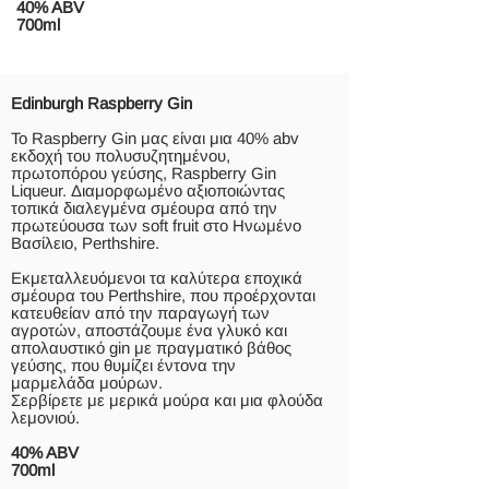
40% ABV
700ml
Edinburgh Raspberry Gin
Το Raspberry Gin μας είναι μια 40% abv
εκδοχή του πολυσυζητημένου,
πρωτοπόρου γεύσης, Raspberry Gin
Liqueur. Διαμορφωμένο αξιοποιώντας
τοπικά διαλεγμένα σμέουρα από την
πρωτεύουσα των sοft fruit στο Ηνωμένο
Βασίλειο, Perthshire.
Εκμεταλλευόμενοι τα καλύτερα εποχικά
σμέουρα του Perthshire, που προέρχονται
κατευθείαν από την παραγωγή των
αγροτών, αποστάζουμε ένα γλυκό και
απολαυστικό gin με πραγματικό βάθος
γεύσης, που θυμίζει έντονα την
μαρμελάδα μούρων.
Σερβίρετε με μερικά μούρα και μια φλούδα
λεμονιού.
40% ABV
700ml