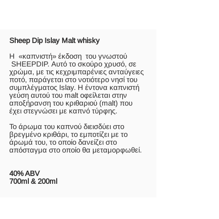
Sheep Dip Islay Malt whisky
Η «καπνιστή» έκδοση του γνωστού
SHEEPDIP. Αυτό το σκούρο χρυσό, σε
χρώμα, με τις κεχριμπαρένιες ανταύγειες
ποτό, παράγεται στο νοτιότερο νησί του
συμπλέγματος Islay. Η έντονα καπνιστή
γεύση αυτού του malt οφείλεται στην
αποξήρανση του κριθαριού (malt) που
έχει στεγνώσει με καπνό τύρφης.
Το άρωμα του καπνού διεισδύει στο
βρεγμένο κριθάρι, το εμποτίζει με το
άρωμά του, το οποίο δανείζει στο
απόσταγμα στο οποίο θα μεταμορφωθεί.
40% ABV
700ml & 200ml
Pig’s Nose